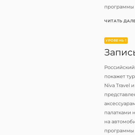
программы 
ЧИТАТЬ ДАЛ
УРОВЕНЬ 1
Запись
Российский
покажет тур
Niva Travel
представл
аксессуара
палатками 
на автомоб
программы 