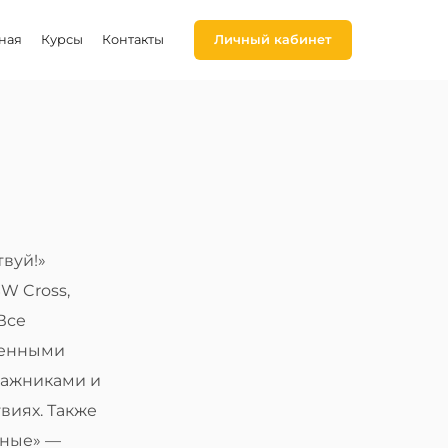
ная
Курсы
Контакты
Личный кабинет
вуй!»
W Cross,
 Все
менными
гажниками и
виях. Также
дные» —