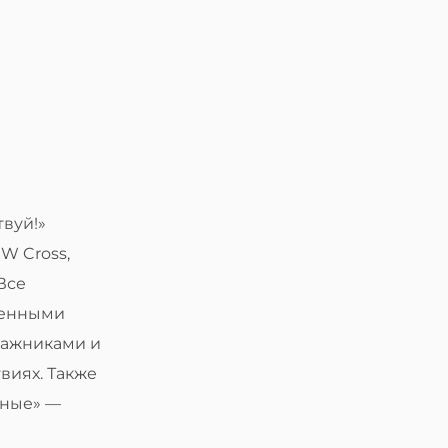
вуй!»
W Cross,
 Все
менными
гажниками и
виях. Также
дные» —