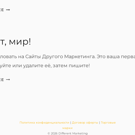
ЗАПИСЬ
ЕЕ
1
т, мир!
овать на Сайты Другого Маркетинга. Это ваша перва
йте или удалите её, затем пишите!
ПРИВЕТ,
ЕЕ
МИР!
Политика конфиденциальности
|
Договор оферты
|
Торговые
марки
© 2026 Different Marketing