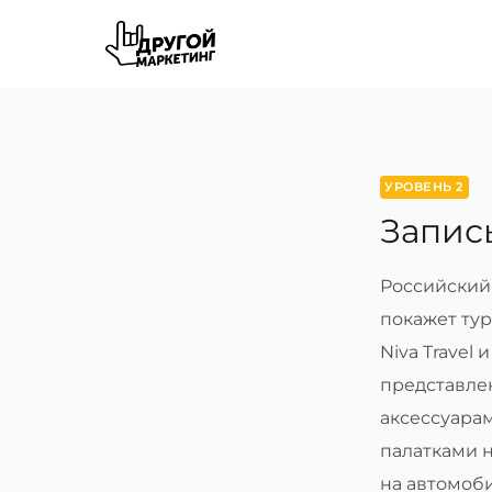
Перейти
к
содержимому
УРОВЕНЬ 2
Запись
Российский
покажет тур
Niva Travel
представл
аксессуара
палатками 
на автомоб